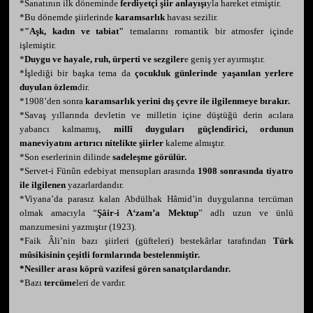
*Sanatının ilk döneminde
ferdiyetçi şiir anlayışı
yla hareket etmiştir.
*Bu dönemde şiirlerinde
karamsarlık
havası sezilir.
*
"Aşk, kadın ve tabiat"
temalarını romantik bir atmosfer içinde
işlemiştir.
*
Duygu ve hayale, ruh, ürperti ve sezgiler
e geniş yer ayırmıştır.
*İşlediği bir başka tema da
çocukluk günlerinde yaşanılan yerlere
duyulan özlem
dir.
*1908’den sonra
karamsarlık yerini dış çevre ile ilgilenmeye bırakır.
*Savaş yıllarında devletin ve milletin içine düştüğü derin acılara
yabancı kalmamış,
millî duyguları güçlendirici, ordunun
maneviyatını artırıcı nitelikte şiirler
kaleme almıştır.
*Son eserlerinin dilinde
sadeleşme görülür.
*Servet-i Fünûn edebiyat mensupları arasında
1908 sonrasında tiyatro
ile ilgilenen
yazarlardandır.
*Viyana’da parasız kalan Abdülhak Hâmid’in duygularına tercüman
olmak amacıyla “
Şâir-i A‘zam’a Mektup
” adlı uzun ve ünlü
manzumesini yazmıştır (1923).
*Faik Âli’nin bazı şiirleri (güfteleri) bestekârlar tarafından
Türk
mûsikisinin çeşitli formlarında bestelenmiştir.
*Nesiller arası köprü vazifesi gören sanatçılardandır.
*Bazı
tercüme
leri de vardır.