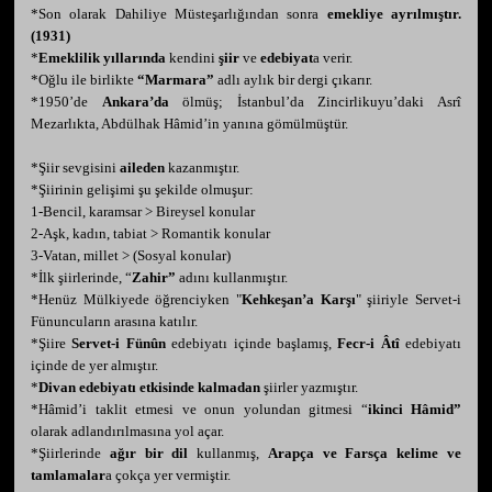
*Son olarak Dahiliye Müsteşarlığından sonra
emekliye ayrılmıştır.
(1931)
*
Emeklilik yıllarında
kendini
şiir
ve
edebiyat
a verir.
*Oğlu ile birlikte
“Marmara”
adlı aylık bir dergi çıkarır.
*1950’de
Ankara’da
ölmüş; İstanbul’da Zincirlikuyu’daki Asrî
Mezarlıkta, Abdülhak Hâmid’in yanına gömülmüştür.
*Şiir sevgisini
aileden
kazanmıştır.
*Şiirinin gelişimi şu şekilde olmuşur:
1-Bencil, karamsar > Bireysel konular
2-Aşk, kadın, tabiat > Romantik konular
3-Vatan, millet > (Sosyal konular)
*İlk şiirlerinde, “
Zahir”
adını kullanmıştır.
*Henüz Mülkiyede öğrenciyken "
Kehkeşan’a Karşı
" şiiriyle Servet-i
Fünuncuların arasına katılır.
*Şiire
Servet-i Fünûn
edebiyatı içinde başlamış,
Fecr-i Âtî
edebiyatı
içinde de yer almıştır.
*
Divan edebiyatı etkisinde kalmadan
şiirler yazmıştır.
*Hâmid’i taklit etmesi ve onun yolundan gitmesi “
ikinci Hâmid”
olarak adlandırılmasına yol açar.
*Şiirlerinde
ağır bir dil
kullanmış,
Arapça ve Farsça kelime ve
tamlamalar
a çokça yer vermiştir.