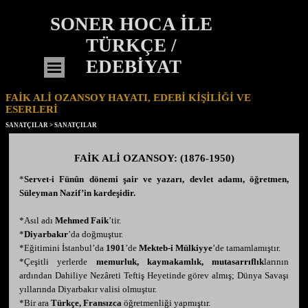
İçeriğe git
SONER HOCA İLE 
TÜRKÇE / 
EDEBİYAT
Menüyü atla
FAİK ALİ OZANSOY HAYATI, EDEBİ KİŞİLİĞİ VE
ESERLERİ
SANATÇILAR
> SANATÇILAR
FAİK ALİ OZANSOY: (1876-1950)
*
Servet-i Fünûn dönemi şair ve yazarı, devlet adamı, öğretmen,
Süleyman Nazif’in kardeşidir.
*Asıl adı
Mehmed Faik
’tir.
*
Diyarbakır
’da doğmuştur.
*Eğitimini İstanbul’da
1901
’de
Mekteb-i Mülkiyye
’de tamamlamıştır.
*Çeşitli yerlerde
memurluk, kaymakamlık, mutasarrıflık
larının
ardından Dahiliye Nezâreti Teftiş Heyetinde görev almış; Dünya Savaşı
yıllarında Diyarbakır valisi olmuştur.
*Bir ara
Türkçe, Fransızca
öğretmenliği yapmıştır.