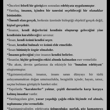
*Önceleri
felsefi bir görüş
ken sonradan
edebiyata uygulanmıştır
.
*Varoluş,
insanın, içinden bir tanesini seçebileceği bir olanaklar
bütünüdür.
*
Önemli olan gerçek
, herkesin üzerinde birleştiği objektif gerçek değil,
kişisel gerçektir.
*İnsanın,
kendi değerlerini kendinin oluşturup geleceğini yine
kendisinin kurabileceği
ni savunur.
*İnsan,
kendi özünü kendisi seçer.
*İnsan,
kendini bulmalı ve özünü elde etmelidir.
*İnsan
bütünüyle özgür olmalıdır.
*
İnsanın geleceğini
yine insanın
kendisi belirler.
*İnsanlar,
hiçbir geleneğin etkisi altında kalmadan
eser vermelidir.
*Bu akım, devrin şartlarının da etkisiyle bir “
bunalım edebiyatı
”
oluşturmuştur.
*Egzistansiyalizm; insanın, insanı saran dünyayı bir türlü
anlayamamaktan doğan umutsuzlukla, bezginlik içinde; hayatı, tatsız,
saçma bulması görüşüyle hareket eder.
*Yapıtlarda
“karakterler” yoktur
,
çeşitli durumlarla karşı karşıya
kalmış insanlar
vardır.
*Varoluşçulara göre,
yazar yaşadığı çağda etkin biçimde rol almalı,
toplumuna yön vermelidir.
*Egzistansiyalistler, edebiyatta
üslupçuluğa; parlak, göz kamaştırıcı