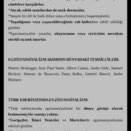
cümlelere
karşıdırlar.
*
Ancak, edebi sanatlardan da uzak durmazlar.
*Sanatlı bir dil ile halk dilini ustaca birleştirmeyi başarmışlardır.
*
Yaşadığımız veya yaşayabileceğimiz ruh halleri
nin tahlil edildiği
görülür.
*Egzistansiyalist yazarlar,
okuyucunun veya seyircinin merakını
sürekli uyanık tutarlar.
EGZİSTANSİYALİZM AKIMININ DÜNYADAKİ TEMSİLCİLERİ:
Martin Heidegger, Jean Paul Sartre, Albert Camus, Andre Gide, Samuel
Beckett, Simone de Beauvoir, Franz Kafka, Gabriel Marcel, Andre
Malraux
TÜRK EDEBİYATINDA EGZİSTANSİYALİZM:
*Türk edebiyatında egzistansiyalizmi bir
dünya görüşü olarak
benimsemiş bir sanatçı yoktur.
*
Garipçiler, İkinci Yeniciler
ve
Maviciler
de egzistansiyalizmin
etkileri görülür.