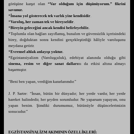
görüşüne karşıt olan
“Var olduğum için düşünüyorum.” fikrini
savunur.
*
İnsana yol gösterecek tek varlık yine kendisidir
.
*
Varoluş, her zaman tek ve bireyseldir
.
*
Bireyin geleceğini ancak kendisi belirleyebilir.
*Toplumla olan bağları zayıflamış, bunalım ve güvensizlik içerisindeki
birey, doğduktan sonra kendini gerçekleştirdiği hâliyle varoluşunu
meydana getirir.
*
Evrensel ahlak anlayışı yoktur.
*Egzistansiyalizm (Varoluşçuluk), edebiyat alanında olduğu gibi
sinema, resim ve diğer sanat dalları
nı da etkisi altına almayı
başarmıştır.
“Beni ben yapan, verdiğim kararlarımdır.”
J. P. Sartre: “İnsan, bütün bir dünyadır; her yerde vardır, her yerde
hareket halindedir, her şeyden sorumludur. Ne yaparsam yapayım, onu
yapan benim. Şimdiki durumumuz, bütünüyle düşüncelerimizin
sonucudur.”
EGZİSTANSİYALİZM AKIMININ ÖZELLİKLERİ: