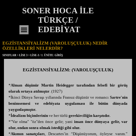
İçeriğe git
SONER HOCA İLE 
TÜRKÇE / 
EDEBİYAT
Menüyü atla
EGZİSTANSİYALİZM (VAROLUŞÇULUK) NEDİR
ÖZELLİKLERİ NELERDİR?
SINIFLAR >
LİSE 3
> LİSE-3 / 1. ÜNİTE: GİRİŞ
EGZİSTANSİYALİZM: (VAROLUŞÇULUK)
*
Alman düşünür Martin Heidegger tarafından felsefi bir görüş
olarak ortaya atılmıştır
. (1927)
*İkinci Dünya Savaşı yıllarında Fransız düşünür ve romancı
Sartre'nin
benimsemesi ve edebiyata uygulaması ile bütün dünyada
yaygınlaşmıştır.
*
İdealizm biçimlerinin
ve her türlü
gerekirciliğin karşıtıdır.
*"Var olma" "öz"den önce gelir; yani
insan önce dünyaya gelir, var
olur, ondan sonra olmak istediği gibi olur.
*
Akımın sanatçıları
, Descartes’in “Düşünüyorum, öyleyse varım.”